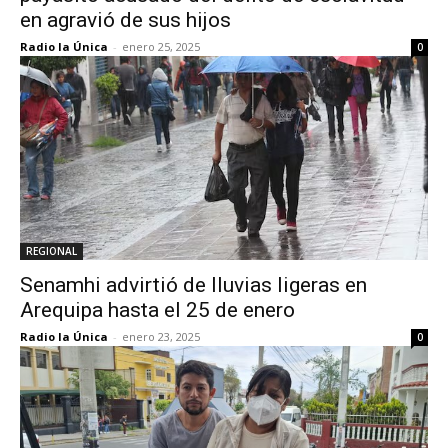
en agravió de sus hijos
Radio la Única
-
enero 25, 2025
0
REGIONAL
Senamhi advirtió de lluvias ligeras en
Arequipa hasta el 25 de enero
Radio la Única
-
enero 23, 2025
0