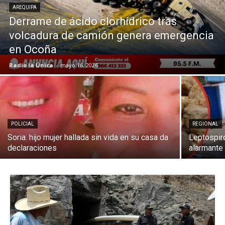
AREQUIPA
Derrame de ácido clorhídrico tras
volcadura de camión genera emergencia
en Ocoña
Radio la Única
-
mayo 16, 2026
POLICIAL
REGIONAL
Soria: hijo mujer hallada sin vida en su casa da
Leptospir
declaraciones
alarmante