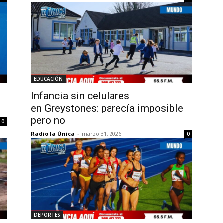
EDUCACIÓN
Infancia sin celulares
en Greystones: parecía imposible
pero no
0
Radio la Única
-
marzo 31, 2026
0
DEPORTES