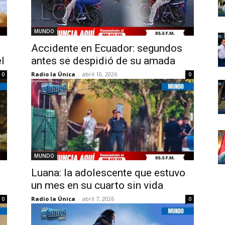
MUNDO
Accidente en Ecuador: segundos
l
antes se despidió de su amada
Radio la Única
-
abril 10, 2026
0
0
MUNDO
Luana: la adolescente que estuvo
un mes en su cuarto sin vida
Radio la Única
-
abril 7, 2026
0
0