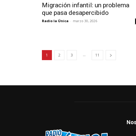
Migración infantil: un problema
que pasa desapercibido
Radio la Única
-
marzo 30, 2026
...
1
2
3
11
Nos