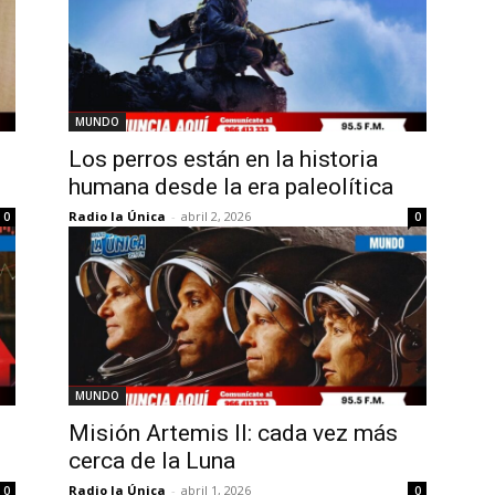
MUNDO
Los perros están en la historia
humana desde la era paleolítica
Radio la Única
-
abril 2, 2026
0
0
MUNDO
Misión Artemis II: cada vez más
cerca de la Luna
Radio la Única
-
abril 1, 2026
0
0