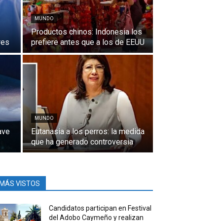
MUNDO
Productos chinos: Indonesia los
res
prefiere antes que a los de EEUU
MUNDO
ave
Eutanasia a los perros: la medida
que ha generado controversia
MÁS VISTOS
Candidatos participan en Festival
del Adobo Caymeño y realizan