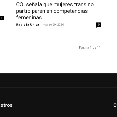
COI señala que mujeres trans no
participarán en competencias
femeninas
0
Radio la Única
-
marzo 29, 2026
0
Página 1 de 11
otros
C