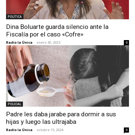
POLÍTICA
Dina Boluarte guarda silencio ante la
Fiscalía por el caso «Cofre»
Radio la Única
-
enero 30, 2025
0
POLICIAL
Padre les daba jarabe para dormir a sus
hijas y luego las ultrajaba
Radio la Única
-
octubre 15, 2024
0