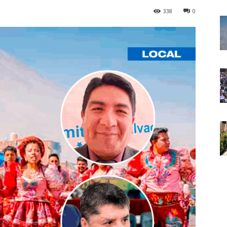
338
0