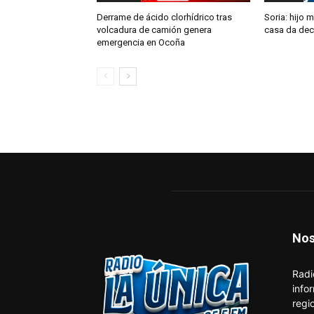
Derrame de ácido clorhídrico tras
Soria: hijo m
volcadura de camión genera
casa da dec
emergencia en Ocoña
Nos
Radi
info
regi