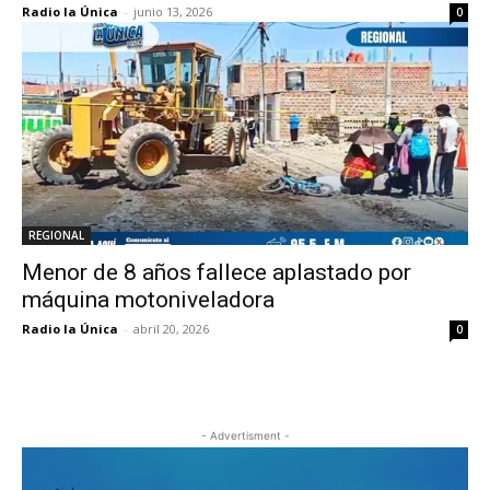
Radio la Única
-
junio 13, 2026
0
REGIONAL
Menor de 8 años fallece aplastado por
máquina motoniveladora
Radio la Única
-
abril 20, 2026
0
- Advertisment -