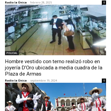
Radio la Única
-
febrero 28, 2025
0
POLICIAL
Hombre vestido con terno realizó robo en
joyería D’Oro ubicada a media cuadra de la
Plaza de Armas
Radio la Única
-
septiembre 19, 2024
0