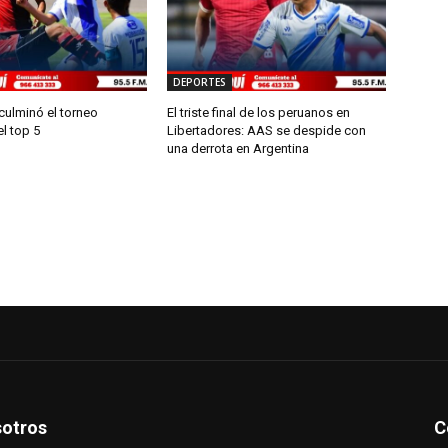
DEPORTES
culminó el torneo
El triste final de los peruanos en
el top 5
Libertadores: AAS se despide con
una derrota en Argentina
otros
C