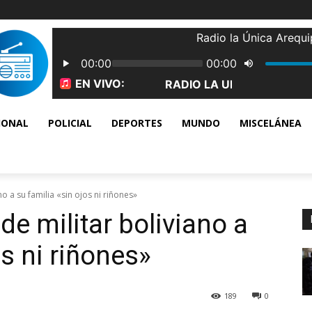
IONAL
POLICIAL
DEPORTES
MUNDO
MISCELÁNEA
o a su familia «sin ojos ni riñones»
e militar boliviano a
os ni riñones»
189
0