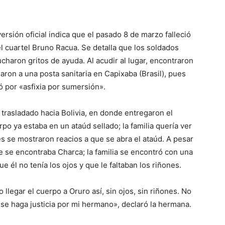
versión oficial indica que el pasado 8 de marzo falleció
l cuartel Bruno Racua. Se detalla que los soldados
charon gritos de ayuda. Al acudir al lugar, encontraron
daron a una posta sanitaria en Capixaba (Brasil), pues
ió por «asfixia por sumersión».
 trasladado hacia Bolivia, en donde entregaron el
rpo ya estaba en un ataúd sellado; la familia quería ver
res se mostraron reacios a que se abra el ataúd. A pesar
de se encontraba Charca; la familia se encontró con una
 él no tenía los ojos y que le faltaban los riñones.
legar el cuerpo a Oruro así, sin ojos, sin riñones. No
se haga justicia por mi hermano», declaró la hermana.