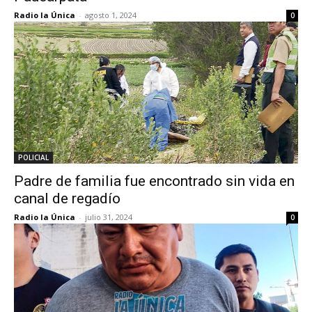
Radio la Única
-
agosto 1, 2024
0
POLICIAL
Padre de familia fue encontrado sin vida en
canal de regadío
Radio la Única
-
julio 31, 2024
0