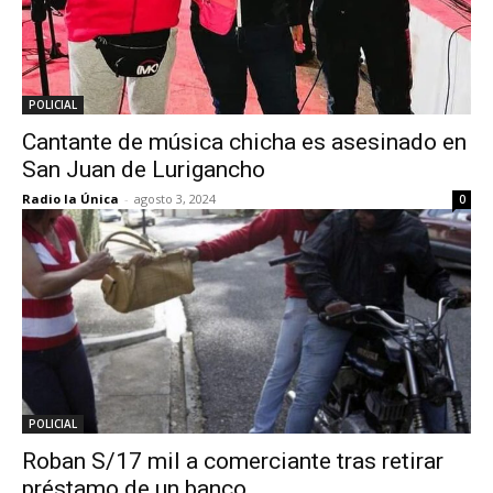
POLICIAL
Cantante de música chicha es asesinado en
San Juan de Lurigancho
Radio la Única
-
agosto 3, 2024
0
POLICIAL
Roban S/17 mil a comerciante tras retirar
préstamo de un banco