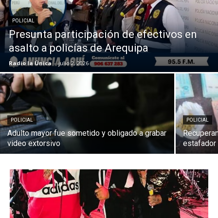
POLICIAL
Presunta participación de efectivos en
asalto a policías de Arequipa
Radio la Única
-
julio 2, 2026
POLICIAL
POLICIAL
Adulto mayor fue sometido y obligado a grabar
Recuperan
video extorsivo
estafador