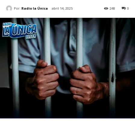
Por:
Radio la Única
abril 14, 2025
248
0