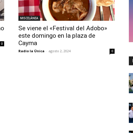
MISCELÁNEA
mo
Se viene el «Festival del Adobo»
este domingo en la plaza de
Cayma
0
Radio la Única
-
agosto 2, 2024
0