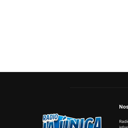
Nos
Radi
info