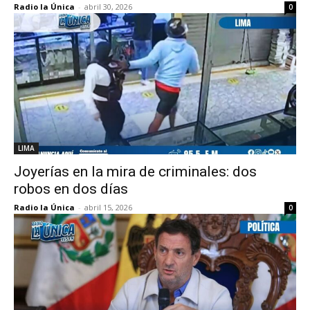
Radio la Única
-
abril 30, 2026
0
LIMA
Joyerías en la mira de criminales: dos
robos en dos días
Radio la Única
-
abril 15, 2026
0