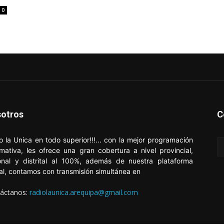
0
otros
C
o la Unica en todo superior!!!... con la mejor programación
rmativa, les ofrece una gran cobertura a nivel provincial,
onal y distrital al 100%, además de nuestra plataforma
tal, contamos con transmisión simultánea en
áctanos:
radiolaunica.arequipa@gmail.com