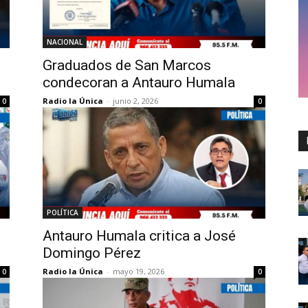
NACIONAL
Graduados de San Marcos
condecoran a Antauro Humala
Radio la Única
-
junio 2, 2026
0
0
POLÍTICA
Antauro Humala critica a José
Domingo Pérez
Radio la Única
-
mayo 19, 2026
0
0