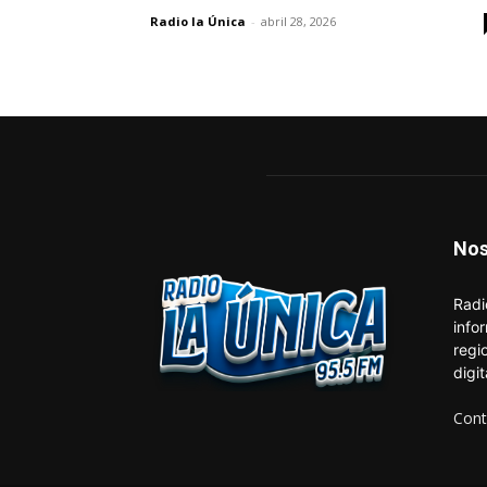
Radio la Única
-
abril 28, 2026
Nos
Radi
info
regi
digi
Cont